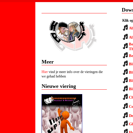
Welkom
Down
Klik op
Ab
Al
Be
T
Be
Meer
Bl
Hier
vind je meer info over de vieringen die
Bl
we gehad hebben
Bl
Nieuwe viering
Bl
Ch
Co
De
Gl
Ha