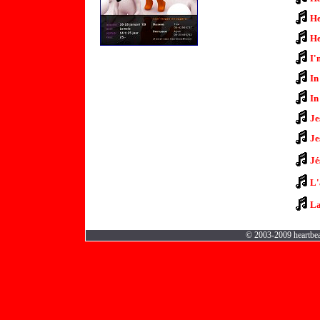
He
He
I'
In
In
Je
Je
Jé
L'
La
© 2003-2009 heartbea